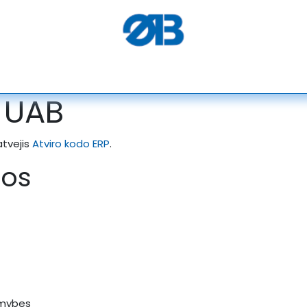
PEGASUS
SERKON
SEMACO
ELEKTROTEKS
ALGO
 UAB
atvejis
Atviro kodo ERP
.
mos
limybes