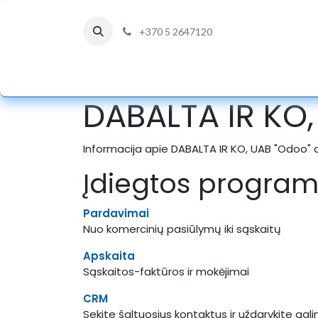
+370 5 2647120
PRADŽIA
DÜRKOPP ADLER
DABALTA IR KO,
Informacija apie DABALTA IR KO, UAB "Odoo" 
Įdiegtos progra
Pardavimai
Nuo komercinių pasiūlymų iki sąskaitų
Apskaita
Sąskaitos-faktūros ir mokėjimai
CRM
Sekite šaltuosius kontaktus ir uždarykite ga