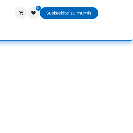
0
Susisiekite su mumis
TEX
Texprocess 2026
APIE MUS