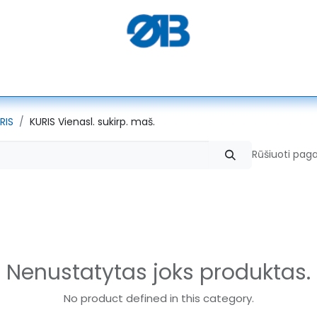
PEGASUS
SERKON
SEMACO
ELEKTROTEKS
ALGO
RIS
KURIS Vienasl. sukirp. maš.
Rūšiuoti paga
Nenustatytas joks produktas.
No product defined in this category.