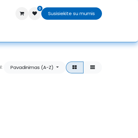
0
Susisiekite su mumis
TEX
Texprocess 2026
APIE MUS
Pavadinimas (A-Z)
l: