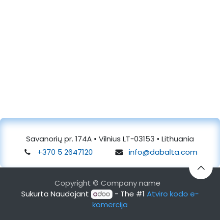
Savanorių pr. 174A • Vilnius LT-03153 • Lithuania
+370 5 2647120
info@dabalta.com
Copyright © Company name
Sukurta Naudojant
- The #1
Atviro kodo e-
komercija