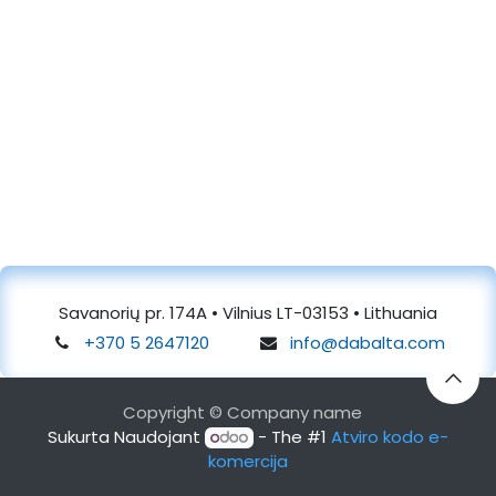
Savanorių pr. 174A • Vilnius LT-03153 • Lithuania
+370 5 2647120
info@dabalta.com
Copyright © Company name
Sukurta Naudojant
- The #1
Atviro kodo e-
komercija