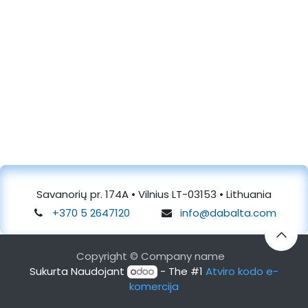
Savanorių pr. 174A • Vilnius LT-03153 • Lithuania
+370 5 2647120
info@dabalta.com
Copyright © Company name
Sukurta Naudojant
- The #1
Atviro kodo e-
komercija