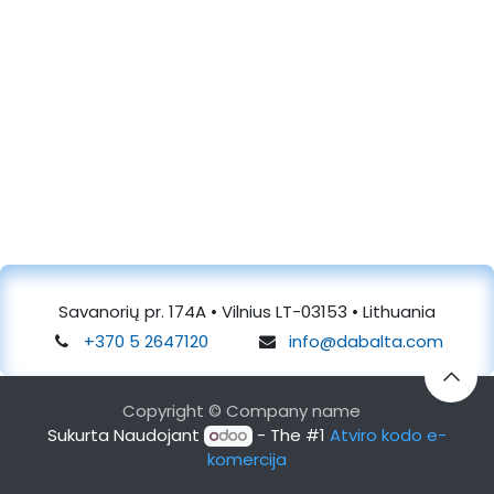
Savanorių pr. 174A • Vilnius LT-03153 • Lithuania
+370 5 2647120
info@dabalta.com
Copyright © Company name
Sukurta Naudojant
- The #1
Atviro kodo e-
komercija