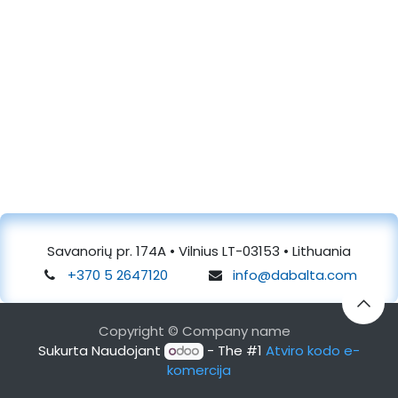
Savanorių pr. 174A • Vilnius LT-03153 • Lithuania
+370 5 2647120
info@dabalta.com
Copyright © Company name
Sukurta Naudojant
- The #1
Atviro kodo e-
komercija