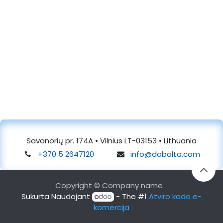
Savanorių pr. 174A • Vilnius LT-03153 • Lithuania
+370 5 2647120
info@dabalta.com
Copyright © Company name
Sukurta Naudojant
- The #1
Atviro kodo e-
komercija