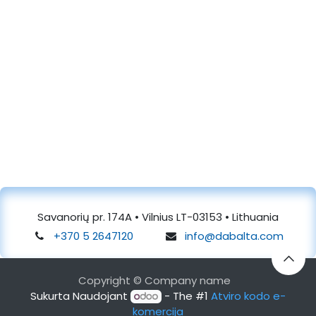
Savanorių pr. 174A • Vilnius LT-03153 • Lithuania
+370 5 2647120
info@dabalta.com
Copyright © Company name
Sukurta Naudojant
- The #1
Atviro kodo e-
komercija