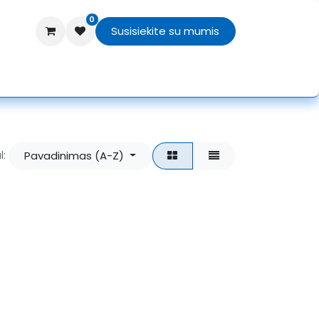
0
Susisiekite su mumis
TEX
Texprocess 2026
APIE MUS
Pavadinimas (A-Z)
l: