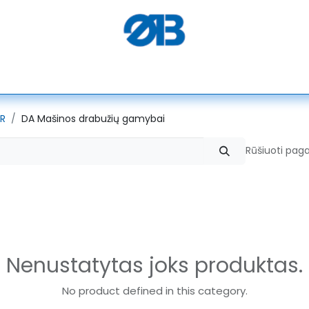
PEGASUS
SERKON
SEMACO
ELEKTROTEKS
ALGO
R
DA Mašinos drabužių gamybai
Rūšiuoti paga
Nenustatytas joks produktas.
No product defined in this category.