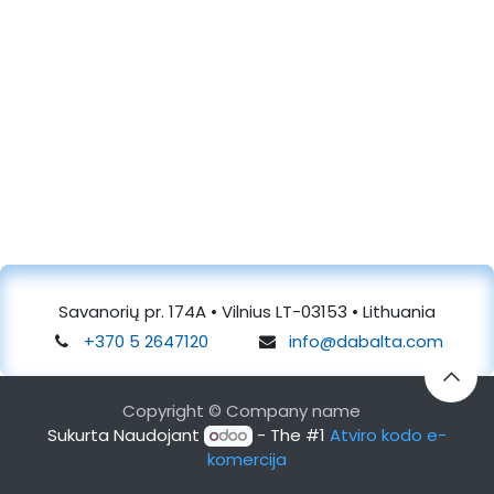
Savanorių pr. 174A • Vilnius LT-03153 • Lithuania
+370 5 2647120
info@dabalta.com
Copyright © Company name
Sukurta Naudojant
- The #1
Atviro kodo e-
komercija