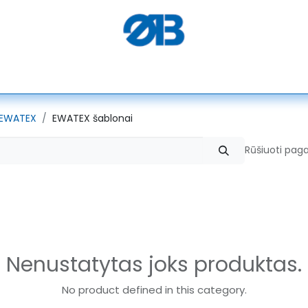
PEGASUS
SERKON
SEMACO
ELEKTROTEKS
ALGO
EWATEX
EWATEX šablonai
Rūšiuoti paga
Nenustatytas joks produktas.
No product defined in this category.