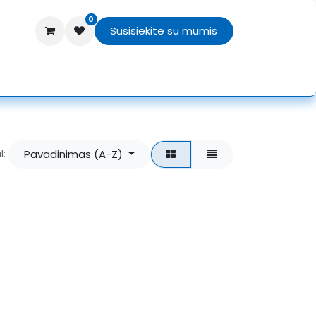
0
Susisiekite su mumis
TEX
Texprocess 2026
APIE MUS
Pavadinimas (A-Z)
l: