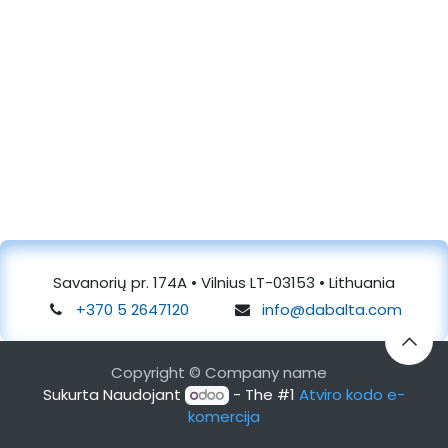
Savanorių pr. 174A • Vilnius LT-03153 • Lithuania
+370 5 2647120
info@dabalta.com
Copyright © Company name
Sukurta Naudojant
- The #1
Atviro kodo e-
komercija