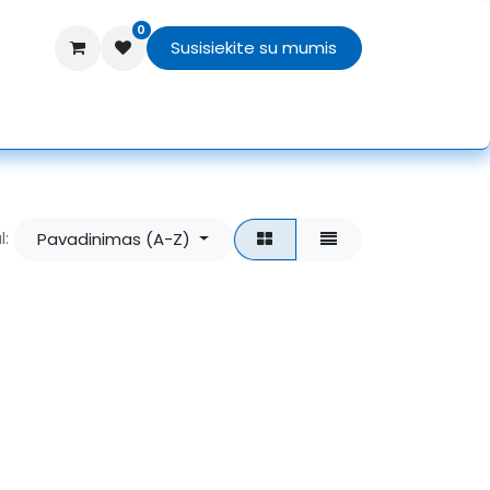
0
Susisiekite su mumis
TEX
Texprocess 2026
APIE MUS
Pavadinimas (A-Z)
l: