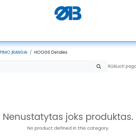
PEGASUS
SERKON
SEMACO
ELEKTROTEKS
ALGO
RPIMO ĮRANGAI
HOOGS Detalės
Rūšiuoti paga
Nenustatytas joks produktas.
No product defined in this category.