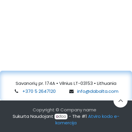
Savanorių pr. 174A • Vilnius LT-03153 • Lithuania
+370 5 2647120
info@dabalta.com
Copyright © Company name
Sukurta Naudojant
- The #1
Atviro kodo e-
komercija