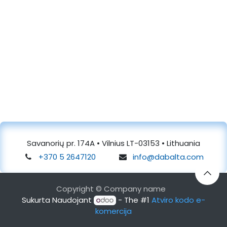
Savanorių pr. 174A • Vilnius LT-03153 • Lithuania
+370 5 2647120
info@dabalta.com
Copyright © Company name
Sukurta Naudojant
- The #1
Atviro kodo e-
komercija