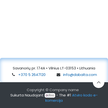
Savanorių pr. 174A • Vilnius LT-03153 • Lithuania
+370 5 2647120
info@dabalta.com
Copyright © Company name
Sukurta Naudojant
- The #1
Atviro kodo e-
komercija