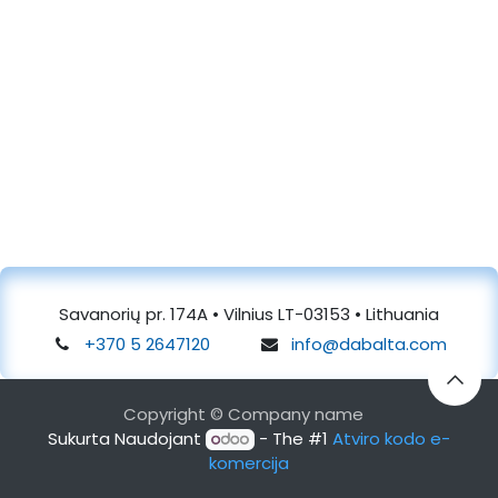
Savanorių pr. 174A • Vilnius LT-03153 • Lithuania
+370 5 2647120
info@dabalta.com
Copyright © Company name
Sukurta Naudojant
- The #1
Atviro kodo e-
komercija